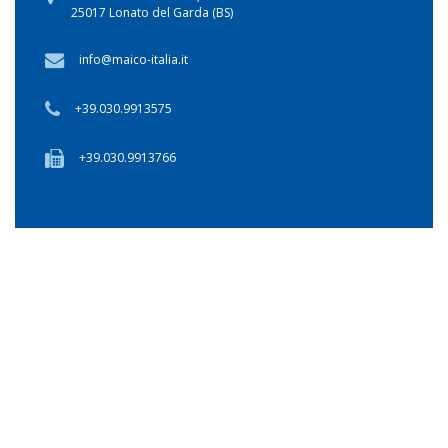
25017 Lonato del Garda (BS)
info@maico-italia.it
+39.030.9913575
+39.030.9913766