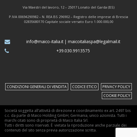
Via Maestri del lavoro, 12 – 25017 Lonato del Garda (BS)
P.IVA 00694290982 – N. REA BS 296902 – Registro delle imprese di Brescia
02835680170 Capitale sociale versato Euro 1.000.000,00
info@maico-italia.it
|
maicoitaliaspa@legalmail.it
+39.030.9913575
CONDIZIONI GENERALI DI VENDITA
CODICE ETICO
PRIVACY POLICY
COOKIE POLICY
Società soggetta all’attività di direzione e coordinamento ex art. 2497 bis
c.c. da parte di Maico Holding GmbH, Germania, unico azionista. Tutti i
marchi citati sono di proprietà di Maico Italia Srl.
Tutti i diritti sono riservati. È vietata la riproduzione anche parziale dei
contenuti del sito senza previa autorizzazione scritta.