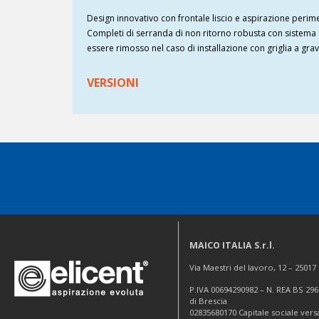
Design innovativo con frontale liscio e aspirazione perim
Completi di serranda di non ritorno robusta con sistema 
essere rimosso nel caso di installazione con griglia a grav
VERSIONI
MAICO ITALIA S.r.l.
Via Maestri del lavoro, 12 – 2501
P.IVA 00694290982 – N. REA BS 296
di Brescia
02835680170 Capitale sociale vers