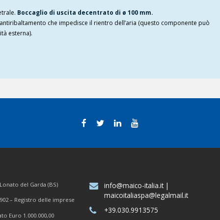
etrale.
Boccaglio di uscita decentrato di ø 100 mm.
antiribaltamento che impedisce il rientro dell’aria (questo componente può
ità esterna).
7 Lonato del Garda (BS)
info@maico-italia.it
|
maicoitaliaspa@legalmail.it
902 – Registro delle imprese
+39.030.9913575
ato Euro 1.000.000,00