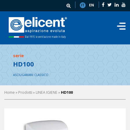
IT
EN
serie
HD100
ASCIUGAMANI CLASSICO
Home
» Prodotti »
LINEA IGIENE
»
HD100