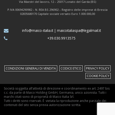
Via Maestri del lavoro, 12 – 25017 Lonato del Garda (BS)
P.IVA 00694290982 – N. REA BS 296902 – Registro delle imprese di Brescia
02835680170 Capitale sociale versato Euro 1.000.000,00
info@maico-italia.it
|
maicoitaliaspa@legalmail.it
+39.030.9913575
CONDIZIONI GENERALI DI VENDITA
CODICE ETICO
PRIVACY POLICY
COOKIE POLICY
Società soggetta all’attività di direzione e coordinamento ex art. 2497 bis
c.c. da parte di Maico Holding GmbH, Germania, unico azionista. Tutti i
marchi citati sono di proprietà di Maico Italia Srl.
Tutti i diritti sono riservati. È vietata la riproduzione anche parziale dei
contenuti del sito senza previa autorizzazione scritta.