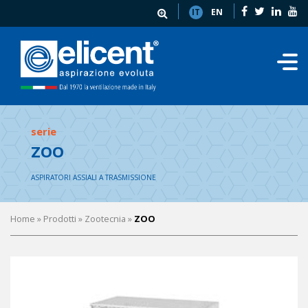
IT
EN
serie
ZOO
ASPIRATORI ASSIALI A TRASMISSIONE
Home
» Prodotti »
Zootecnia
»
ZOO