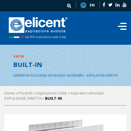
IT
EN
serie
BUILT-IN
ASPIRATORI ELICOIDALI DA INCASSO REVERSIBILI - ESPULSIONE DIRETTA
Home
» Prodotti »
Aspirazione Civile
»
Aspiratori elicoidali -
ESPULSIONE DIRETTA
»
BUILT-IN