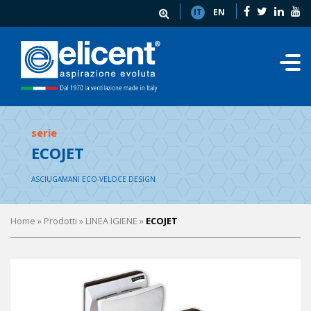
IT
EN
serie
ECOJET
ASCIUGAMANI ECO-VELOCE DESIGN
Home
» Prodotti »
LINEA IGIENE
»
ECOJET