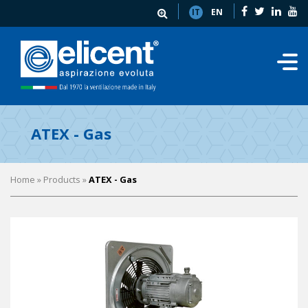
IT
EN
ATEX - Gas
Home
» Products »
ATEX - Gas