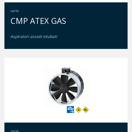
serie
CMP ATEX GAS
Aspiratori assiali intubati
serie