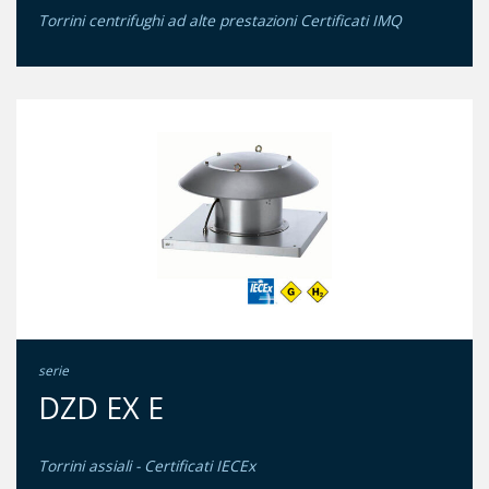
Torrini centrifughi ad alte prestazioni Certificati IMQ
serie
DZD EX E
Torrini assiali - Certificati IECEx