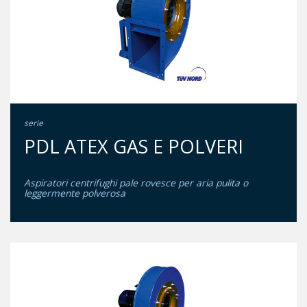
serie
PDL ATEX GAS E POLVERI
Aspiratori centrifughi pale rovesce per aria pulita o
leggermente polverosa