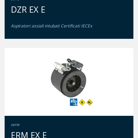
DZR EX E
Aspiratori assiali intubati Certificati IECEx
serie
ERM EX E