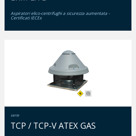
Aspiratori elico-centrifughi a sicurezza aumentata -
Certificati IECEx
serie
TCP / TCP-V ATEX GAS