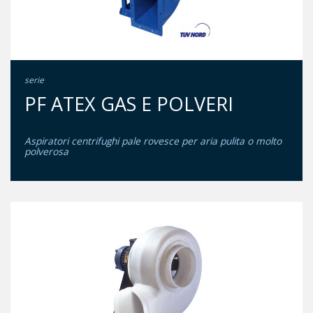
serie
PF ATEX GAS E POLVERI
Aspiratori centrifughi pale rovesce per aria pulita o molto
polverosa