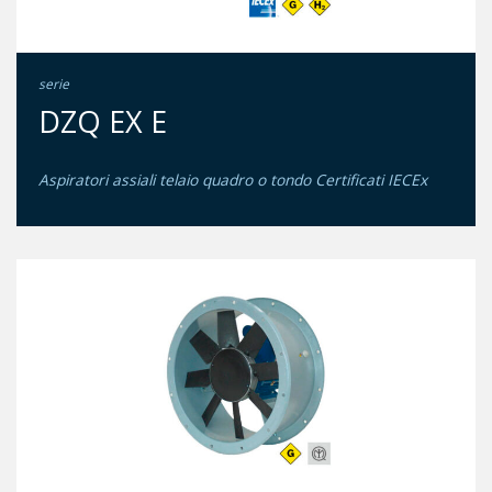
serie
DZQ EX E
Aspiratori assiali telaio quadro o tondo Certificati IECEx