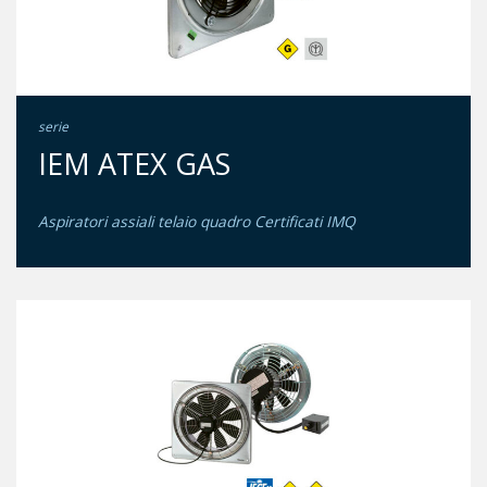
serie
IEM ATEX GAS
Aspiratori assiali telaio quadro Certificati IMQ