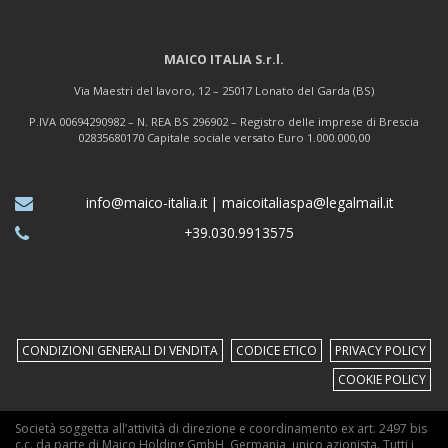
MAICO ITALIA S.r.l.
Via Maestri del lavoro, 12 – 25017 Lonato del Garda (BS)
P.IVA 00694290982 – N. REA BS 296902 – Registro delle imprese di Brescia
02835680170 Capitale sociale versato Euro 1.000.000,00
info@maico-italia.it
|
maicoitaliaspa@legalmail.it
+39.030.9913575
CONDIZIONI GENERALI DI VENDITA
CODICE ETICO
PRIVACY POLICY
COOKIE POLICY
Società soggetta all’attività di direzione e coordinamento ex art. 2497 bis
c.c. da parte di Maico Holding GmbH, Germania, unico azionista. Tutti i